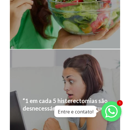
“1 em cada 5 histerectomias são
Whatsapp
Whatsapp
1
desnecessárias” – afirma estudo
Entre e contato!
Whatsapp