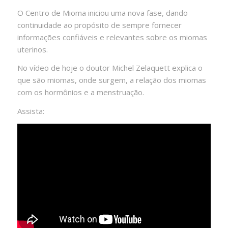
O Centro de Mioma iniciou uma nova fase, dando
continuidade ao propósito de sempre fornecer
informações confiáveis e relevantes sobre os miomas
uterinos.
No vídeo de hoje o doutor Michel Zelaquett explica o
que são miomas, onde surgem, a relação dos miomas
com os hormônios e a menstruação.
Assista: