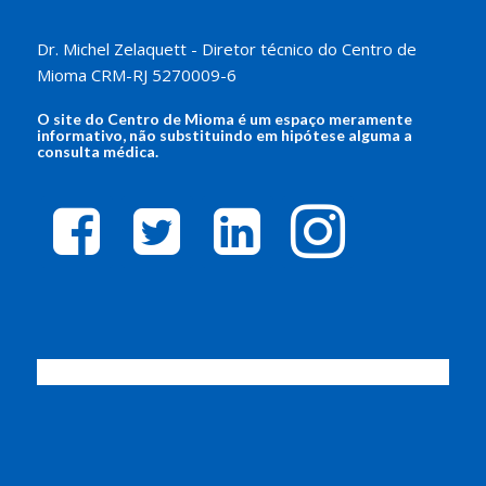
Dr. Michel Zelaquett - Diretor técnico do Centro de
Mioma CRM-RJ 5270009-6
O site do
Centro de Mioma
é um espaço meramente
informativo, não substituindo em hipótese alguma a
consulta médica.
facebook-
twitter-
linkedin-
instagram
square
square
square