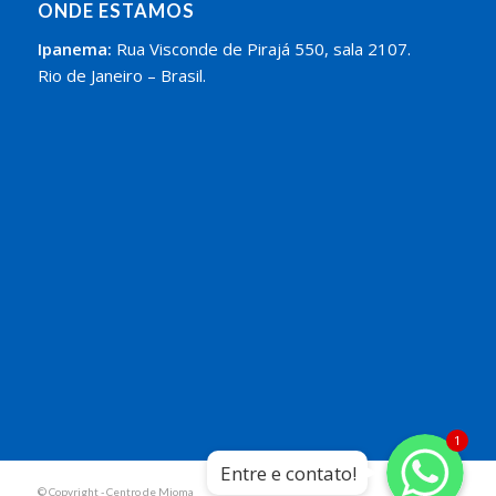
ONDE ESTAMOS
Ipanema:
Rua Visconde de Pirajá 550, sala 2107.
Rio de Janeiro – Brasil.
Whatsapp
Whatsapp
1
Entre e contato!
Whatsapp
© Copyright - Centro de Mioma