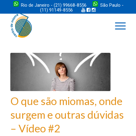
Rio de Janeiro - (21) 99668-8556
São Paulo -
(11) 91149-8556
O que são miomas, onde
surgem e outras dúvidas
– Vídeo #2