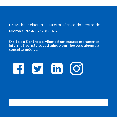
Dr. Michel Zelaquett - Diretor técnico do Centro de
Mioma CRM-RJ 5270009-6
O site do
Centro de Mioma
é um espaço meramente
informativo, não substituindo em hipótese alguma a
consulta médica.
facebook-
twitter-
linkedin-
instagram
square
square
square