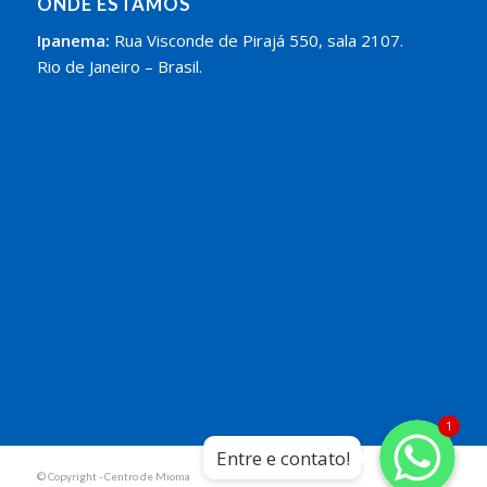
ONDE ESTAMOS
Ipanema:
Rua Visconde de Pirajá 550, sala 2107.
Rio de Janeiro – Brasil.
Whatsapp
Whatsapp
1
Entre e contato!
Whatsapp
© Copyright - Centro de Mioma