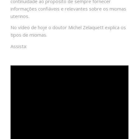
continuidade ao propósito de sempre fornecer
informações confiáveis e relevantes sobre os miomas
uterinos.
No vídeo de hoje o doutor Michel Zelaquett explica
os
tipos de miomas.
Assista: