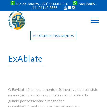
Rio de Janeiro - (21) 99668-8556
São Paulo -
(11) 91149-8556
VER OUTROS TRATAMENTOS
ExAblate
O ExAblate é um tratamento não invasivo que consiste
na ablação dos miomas por ultrassom focalizado
guiado por ressonância magnética.
O ExAblate é realizado em uma máquina de